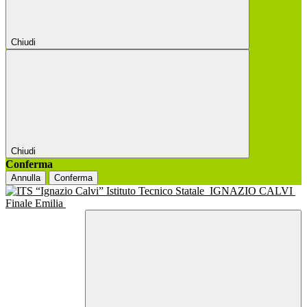
Chiudi
Chiudi
Conferma
Annulla
Conferma
Istituto Tecnico Statale
IGNAZIO CALVI
Finale Emilia