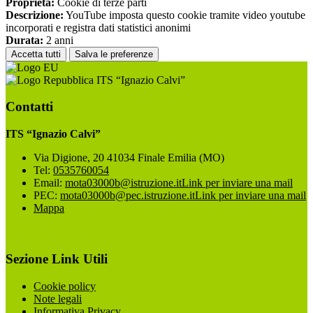
Proprieta:
Cookie di terze parti
Descrizione:
YouTube imposta questo cookie tramite video youtube
incorporati e registra dati statistici anonimi
Durata:
2 anni
Accetta tutti
Salva le preferenze
ITS “Ignazio Calvi”
Contatti
ITS “Ignazio Calvi”
Via Digione, 20 41034 Finale Emilia (MO)
Tel:
0535760054
Email:
mota03000b@istruzione.it
Link per inviare una mail
PEC:
mota03000b@pec.istruzione.it
Link per inviare una mail
Mappa
Sezione Link Utili
Cookie policy
Note legali
Informativa Privacy