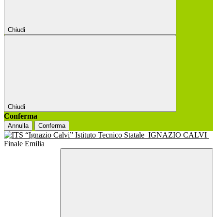
Chiudi
Chiudi
Conferma
Annulla
Conferma
Istituto Tecnico Statale
IGNAZIO CALVI
Finale Emilia