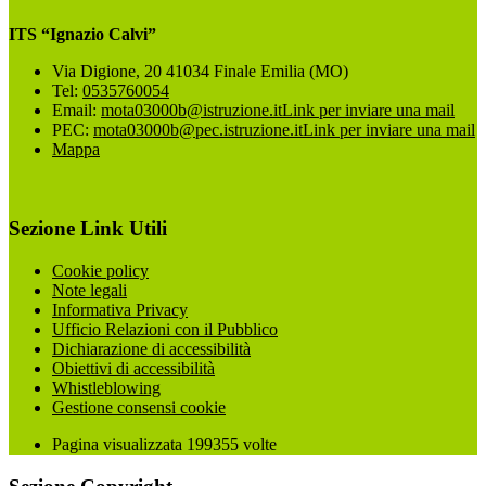
ITS “Ignazio Calvi”
Via Digione, 20 41034 Finale Emilia (MO)
Tel:
0535760054
Email:
mota03000b@istruzione.it
Link per inviare una mail
PEC:
mota03000b@pec.istruzione.it
Link per inviare una mail
Mappa
Sezione Link Utili
Cookie policy
Note legali
Informativa Privacy
Ufficio Relazioni con il Pubblico
Dichiarazione di accessibilità
Obiettivi di accessibilità
Whistleblowing
Gestione consensi cookie
Pagina visualizzata
199355
volte