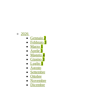
2026
Gennaio
2
Febbraio
3
Marzo
1
Aprile
3
Maggio
4
Giugno
3
Luglio
1
Agosto
Settembre
Ottobre
Novembre
Dicembre