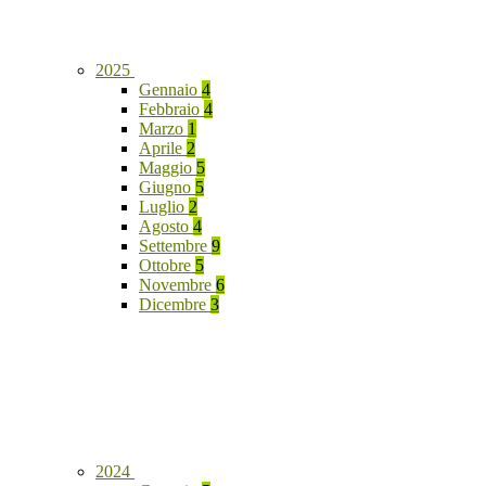
2025
Gennaio
4
Febbraio
4
Marzo
1
Aprile
2
Maggio
5
Giugno
5
Luglio
2
Agosto
4
Settembre
9
Ottobre
5
Novembre
6
Dicembre
3
2024