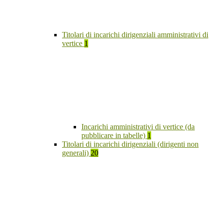
Titolari di incarichi dirigenziali amministrativi di
vertice
1
Incarichi amministrativi di vertice (da
pubblicare in tabelle)
1
Titolari di incarichi dirigenziali (dirigenti non
generali)
20