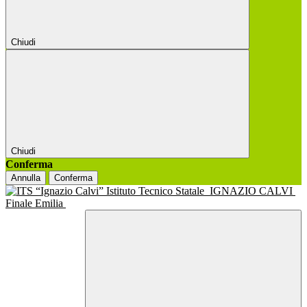
Chiudi
Chiudi
Conferma
Annulla
Conferma
Istituto Tecnico Statale
IGNAZIO CALVI
Finale Emilia