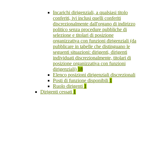
Incarichi dirigenziali, a qualsiasi titolo
conferiti, ivi inclusi quelli conferiti
discrezionalmente dall'organo di indirizzo
politico senza procedure pubbliche di
selezione e titolari di posizione
organizzativa con funzioni dirigenziali (da
pubblicare in tabelle che distinguano le
seguenti situazioni: dirigenti, dirigenti
individuati discrezionalmente, titolari di
posizione organizzativa con funzioni
dirigenziali)
18
Elenco posizioni dirigenziali discrezionali
Posti di funzione disponibili
1
Ruolo dirigenti
1
Dirigenti cessati
1