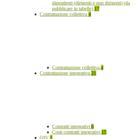
dipendenti (dirigenti e non dirigenti) (da
pubblicare in tabelle)
17
Contrattazione collettiva
4
Contrattazione collettiva
4
Contrattazione integrativa
21
Contratti integrativi
6
Costi contratti integrativi
15
OIV
1