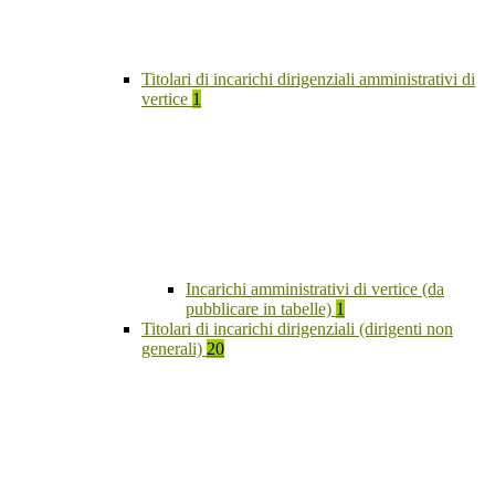
Titolari di incarichi dirigenziali amministrativi di
vertice
1
Incarichi amministrativi di vertice (da
pubblicare in tabelle)
1
Titolari di incarichi dirigenziali (dirigenti non
generali)
20