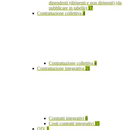
dipendenti (dirigenti e non dirigenti) (da
pubblicare in tabelle)
17
Contrattazione collettiva
4
Contrattazione collettiva
4
Contrattazione integrativa
21
Contratti integrativi
6
Costi contratti integrativi
15
OIV
1