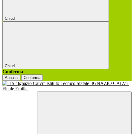
Chiudi
Chiudi
Conferma
Annulla
Conferma
Istituto Tecnico Statale
IGNAZIO CALVI
Finale Emilia