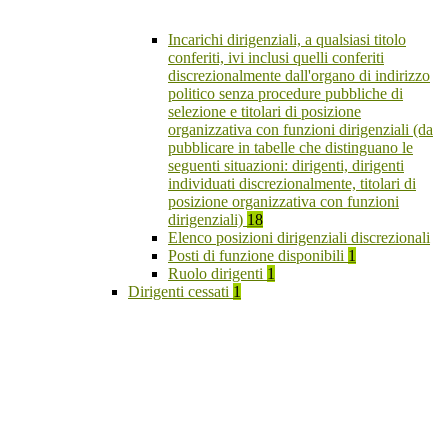
Incarichi dirigenziali, a qualsiasi titolo
conferiti, ivi inclusi quelli conferiti
discrezionalmente dall'organo di indirizzo
politico senza procedure pubbliche di
selezione e titolari di posizione
organizzativa con funzioni dirigenziali (da
pubblicare in tabelle che distinguano le
seguenti situazioni: dirigenti, dirigenti
individuati discrezionalmente, titolari di
posizione organizzativa con funzioni
dirigenziali)
18
Elenco posizioni dirigenziali discrezionali
Posti di funzione disponibili
1
Ruolo dirigenti
1
Dirigenti cessati
1