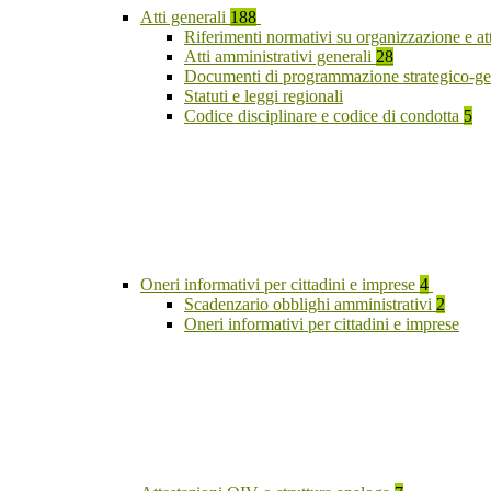
Atti generali
188
Riferimenti normativi su organizzazione e at
Atti amministrativi generali
28
Documenti di programmazione strategico-ge
Statuti e leggi regionali
Codice disciplinare e codice di condotta
5
Oneri informativi per cittadini e imprese
4
Scadenzario obblighi amministrativi
2
Oneri informativi per cittadini e imprese