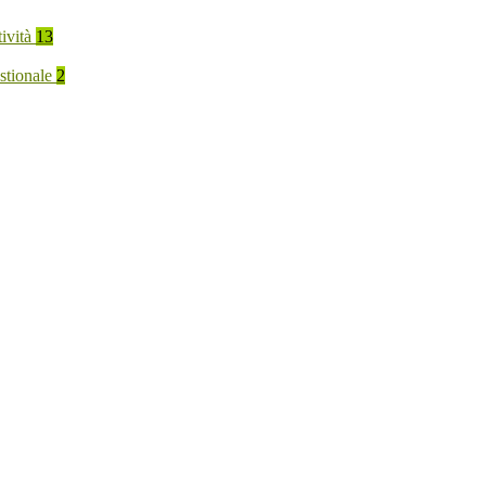
tività
13
stionale
2