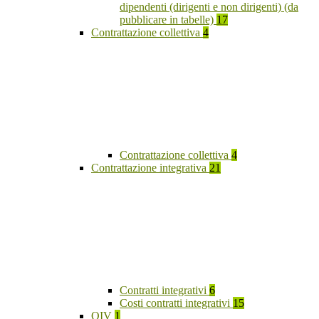
dipendenti (dirigenti e non dirigenti) (da
pubblicare in tabelle)
17
Contrattazione collettiva
4
Contrattazione collettiva
4
Contrattazione integrativa
21
Contratti integrativi
6
Costi contratti integrativi
15
OIV
1