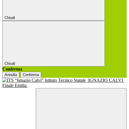
Chiudi
Chiudi
Conferma
Annulla
Conferma
Istituto Tecnico Statale
IGNAZIO CALVI
Finale Emilia