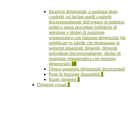
Incarichi dirigenziali, a qualsiasi titolo
conferiti, ivi inclusi quelli conferiti
discrezionalmente dall'organo di indirizzo
politico senza procedure pubbliche di
selezione e titolari di posizione
organizzativa con funzioni dirigenziali (da
pubblicare in tabelle che distinguano le
seguenti situazioni: dirigenti, dirigenti
individuati discrezionalmente, titolari di
posizione organizzativa con funzioni
dirigenziali)
18
Elenco posizioni dirigenziali discrezionali
Posti di funzione disponibili
1
Ruolo dirigenti
1
Dirigenti cessati
1