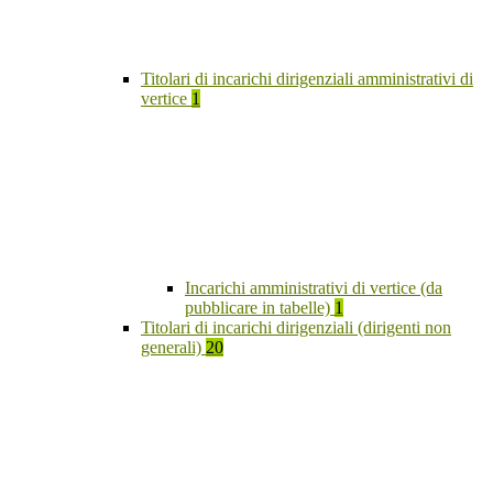
Titolari di incarichi dirigenziali amministrativi di
vertice
1
Incarichi amministrativi di vertice (da
pubblicare in tabelle)
1
Titolari di incarichi dirigenziali (dirigenti non
generali)
20