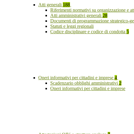
Atti generali
188
Riferimenti normativi su organizzazione e at
Atti amministrativi generali
28
Documenti di programmazione strategico-ge
Statuti e leggi regionali
Codice disciplinare e codice di condotta
5
Oneri informativi per cittadini e imprese
4
Scadenzario obblighi amministrativi
2
Oneri informativi per cittadini e imprese