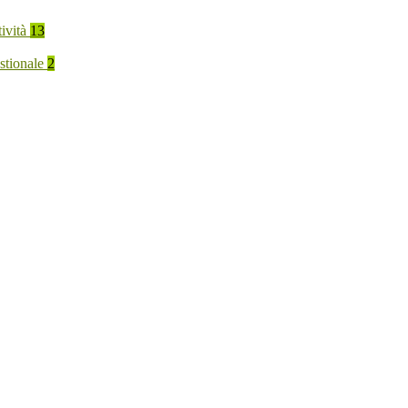
tività
13
stionale
2