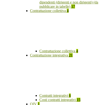
dipendenti (dirigenti e non dirigenti) (da
pubblicare in tabelle)
17
Contrattazione collettiva
4
Contrattazione collettiva
4
Contrattazione integrativa
21
Contratti integrativi
6
Costi contratti integrativi
15
OIV
1