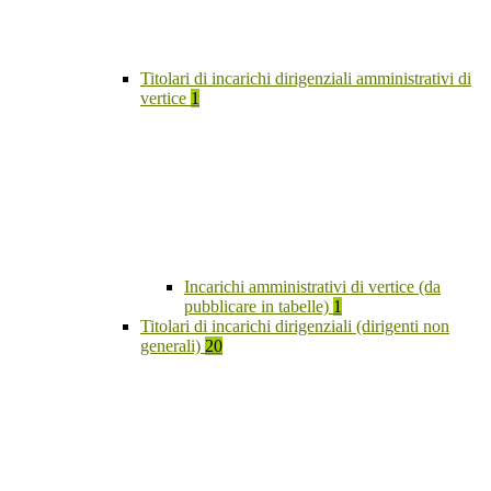
Titolari di incarichi dirigenziali amministrativi di
vertice
1
Incarichi amministrativi di vertice (da
pubblicare in tabelle)
1
Titolari di incarichi dirigenziali (dirigenti non
generali)
20