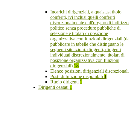
Incarichi dirigenziali, a qualsiasi titolo
conferiti, ivi inclusi quelli conferiti
discrezionalmente dall'organo di indirizzo
politico senza procedure pubbliche di
selezione e titolari di posizione
organizzativa con funzioni dirigenziali (da
pubblicare in tabelle che distinguano le
seguenti situazioni: dirigenti, dirigenti
individuati discrezionalmente, titolari di
posizione organizzativa con funzioni
dirigenziali)
18
Elenco posizioni dirigenziali discrezionali
Posti di funzione disponibili
1
Ruolo dirigenti
1
Dirigenti cessati
1