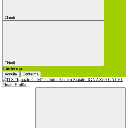
Chiudi
Chiudi
Conferma
Annulla
Conferma
Istituto Tecnico Statale
IGNAZIO CALVI
Finale Emilia