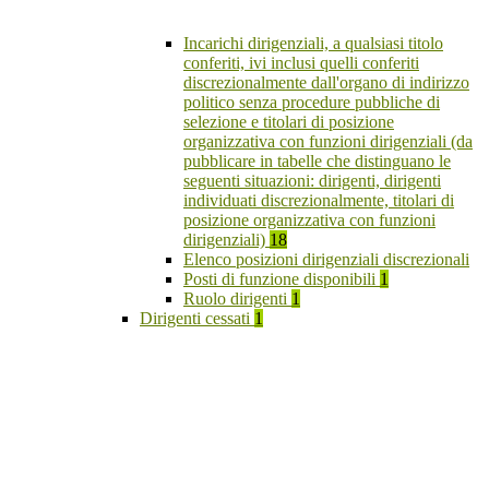
Incarichi dirigenziali, a qualsiasi titolo
conferiti, ivi inclusi quelli conferiti
discrezionalmente dall'organo di indirizzo
politico senza procedure pubbliche di
selezione e titolari di posizione
organizzativa con funzioni dirigenziali (da
pubblicare in tabelle che distinguano le
seguenti situazioni: dirigenti, dirigenti
individuati discrezionalmente, titolari di
posizione organizzativa con funzioni
dirigenziali)
18
Elenco posizioni dirigenziali discrezionali
Posti di funzione disponibili
1
Ruolo dirigenti
1
Dirigenti cessati
1