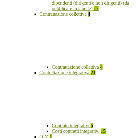
dipendenti (dirigenti e non dirigenti) (da
pubblicare in tabelle)
17
Contrattazione collettiva
4
Contrattazione collettiva
4
Contrattazione integrativa
21
Contratti integrativi
6
Costi contratti integrativi
15
OIV
1