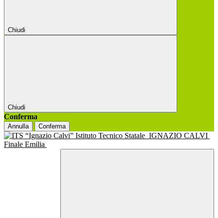
Chiudi
Chiudi
Conferma
Annulla
Conferma
Istituto Tecnico Statale
IGNAZIO CALVI
Finale Emilia