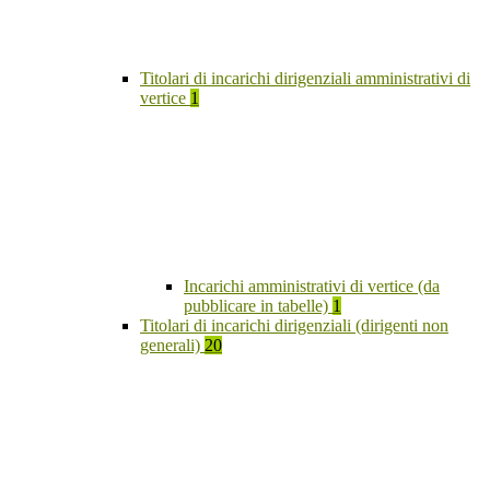
Titolari di incarichi dirigenziali amministrativi di
vertice
1
Incarichi amministrativi di vertice (da
pubblicare in tabelle)
1
Titolari di incarichi dirigenziali (dirigenti non
generali)
20