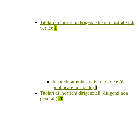
Titolari di incarichi dirigenziali amministrativi di
vertice
1
Incarichi amministrativi di vertice (da
pubblicare in tabelle)
1
Titolari di incarichi dirigenziali (dirigenti non
generali)
20