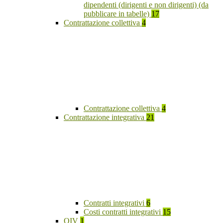
dipendenti (dirigenti e non dirigenti) (da
pubblicare in tabelle)
17
Contrattazione collettiva
4
Contrattazione collettiva
4
Contrattazione integrativa
21
Contratti integrativi
6
Costi contratti integrativi
15
OIV
1