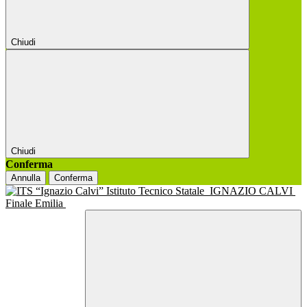
Chiudi
Chiudi
Conferma
Annulla
Conferma
Istituto Tecnico Statale
IGNAZIO CALVI
Finale Emilia