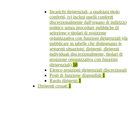
Incarichi dirigenziali, a qualsiasi titolo
conferiti, ivi inclusi quelli conferiti
discrezionalmente dall'organo di indirizzo
politico senza procedure pubbliche di
selezione e titolari di posizione
organizzativa con funzioni dirigenziali (da
pubblicare in tabelle che distinguano le
seguenti situazioni: dirigenti, dirigenti
individuati discrezionalmente, titolari di
posizione organizzativa con funzioni
dirigenziali)
18
Elenco posizioni dirigenziali discrezionali
Posti di funzione disponibili
1
Ruolo dirigenti
1
Dirigenti cessati
1