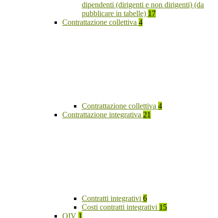
dipendenti (dirigenti e non dirigenti) (da
pubblicare in tabelle)
17
Contrattazione collettiva
4
Contrattazione collettiva
4
Contrattazione integrativa
21
Contratti integrativi
6
Costi contratti integrativi
15
OIV
1