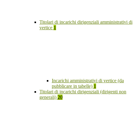
Titolari di incarichi dirigenziali amministrativi di
vertice
1
Incarichi amministrativi di vertice (da
pubblicare in tabelle)
1
Titolari di incarichi dirigenziali (dirigenti non
generali)
20