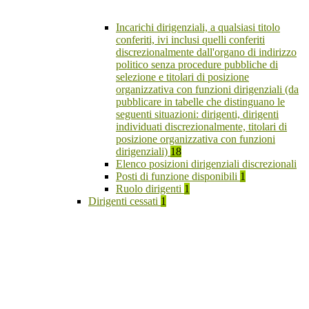
Incarichi dirigenziali, a qualsiasi titolo
conferiti, ivi inclusi quelli conferiti
discrezionalmente dall'organo di indirizzo
politico senza procedure pubbliche di
selezione e titolari di posizione
organizzativa con funzioni dirigenziali (da
pubblicare in tabelle che distinguano le
seguenti situazioni: dirigenti, dirigenti
individuati discrezionalmente, titolari di
posizione organizzativa con funzioni
dirigenziali)
18
Elenco posizioni dirigenziali discrezionali
Posti di funzione disponibili
1
Ruolo dirigenti
1
Dirigenti cessati
1