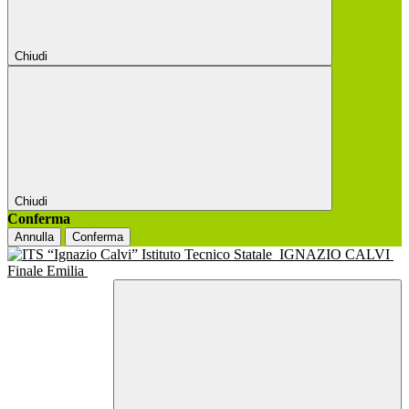
Chiudi
Chiudi
Conferma
Annulla
Conferma
Istituto Tecnico Statale
IGNAZIO CALVI
Finale Emilia