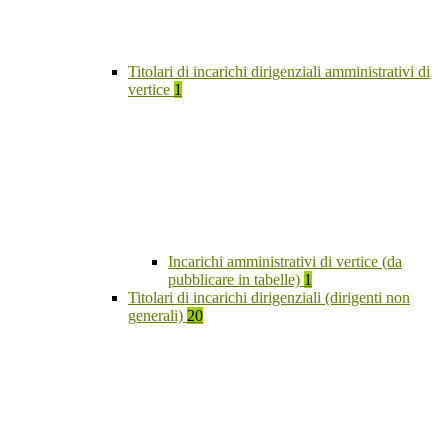
Titolari di incarichi dirigenziali amministrativi di
vertice
1
Incarichi amministrativi di vertice (da
pubblicare in tabelle)
1
Titolari di incarichi dirigenziali (dirigenti non
generali)
20