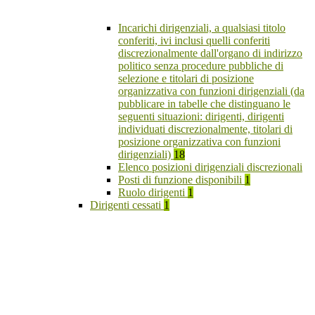
Incarichi dirigenziali, a qualsiasi titolo
conferiti, ivi inclusi quelli conferiti
discrezionalmente dall'organo di indirizzo
politico senza procedure pubbliche di
selezione e titolari di posizione
organizzativa con funzioni dirigenziali (da
pubblicare in tabelle che distinguano le
seguenti situazioni: dirigenti, dirigenti
individuati discrezionalmente, titolari di
posizione organizzativa con funzioni
dirigenziali)
18
Elenco posizioni dirigenziali discrezionali
Posti di funzione disponibili
1
Ruolo dirigenti
1
Dirigenti cessati
1