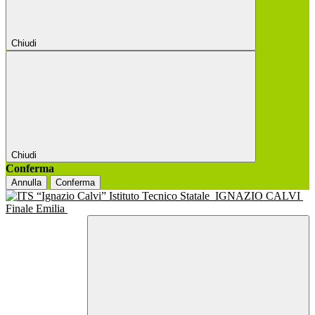
Chiudi
Chiudi
Conferma
Annulla
Conferma
Istituto Tecnico Statale
IGNAZIO CALVI
Finale Emilia