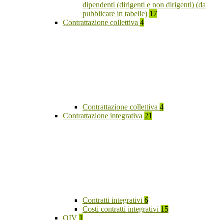
dipendenti (dirigenti e non dirigenti) (da
pubblicare in tabelle)
17
Contrattazione collettiva
4
Contrattazione collettiva
4
Contrattazione integrativa
21
Contratti integrativi
6
Costi contratti integrativi
15
OIV
1