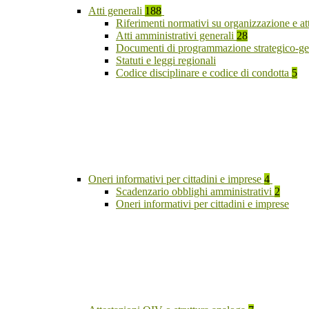
Atti generali
188
Riferimenti normativi su organizzazione e at
Atti amministrativi generali
28
Documenti di programmazione strategico-ge
Statuti e leggi regionali
Codice disciplinare e codice di condotta
5
Oneri informativi per cittadini e imprese
4
Scadenzario obblighi amministrativi
2
Oneri informativi per cittadini e imprese