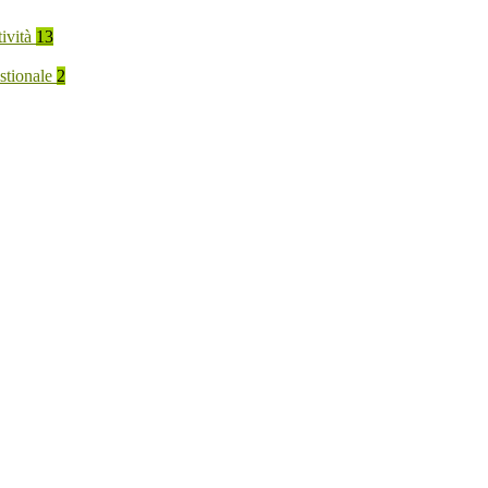
tività
13
stionale
2