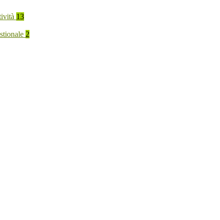
tività
13
stionale
2