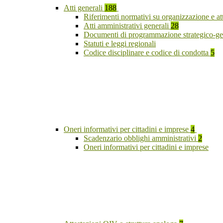
Atti generali
188
Riferimenti normativi su organizzazione e at
Atti amministrativi generali
28
Documenti di programmazione strategico-ge
Statuti e leggi regionali
Codice disciplinare e codice di condotta
5
Oneri informativi per cittadini e imprese
4
Scadenzario obblighi amministrativi
2
Oneri informativi per cittadini e imprese