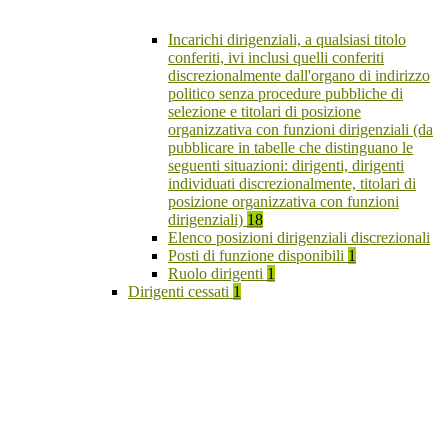
Incarichi dirigenziali, a qualsiasi titolo
conferiti, ivi inclusi quelli conferiti
discrezionalmente dall'organo di indirizzo
politico senza procedure pubbliche di
selezione e titolari di posizione
organizzativa con funzioni dirigenziali (da
pubblicare in tabelle che distinguano le
seguenti situazioni: dirigenti, dirigenti
individuati discrezionalmente, titolari di
posizione organizzativa con funzioni
dirigenziali)
18
Elenco posizioni dirigenziali discrezionali
Posti di funzione disponibili
1
Ruolo dirigenti
1
Dirigenti cessati
1