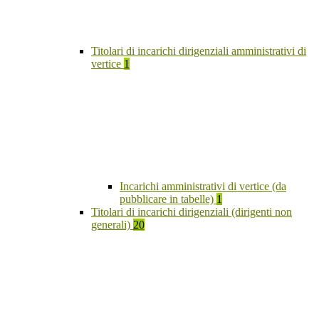
Titolari di incarichi dirigenziali amministrativi di
vertice
1
Incarichi amministrativi di vertice (da
pubblicare in tabelle)
1
Titolari di incarichi dirigenziali (dirigenti non
generali)
20