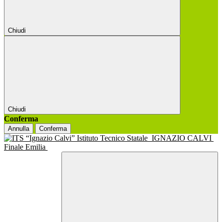
Chiudi
Chiudi
Conferma
Annulla
Conferma
Istituto Tecnico Statale
IGNAZIO CALVI
Finale Emilia