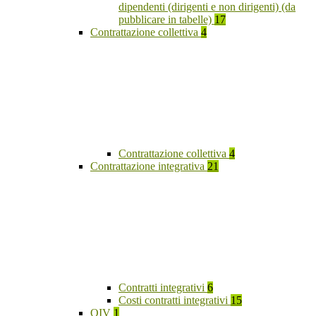
dipendenti (dirigenti e non dirigenti) (da
pubblicare in tabelle)
17
Contrattazione collettiva
4
Contrattazione collettiva
4
Contrattazione integrativa
21
Contratti integrativi
6
Costi contratti integrativi
15
OIV
1