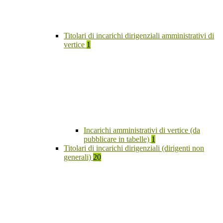
Titolari di incarichi dirigenziali amministrativi di
vertice
1
Incarichi amministrativi di vertice (da
pubblicare in tabelle)
1
Titolari di incarichi dirigenziali (dirigenti non
generali)
20