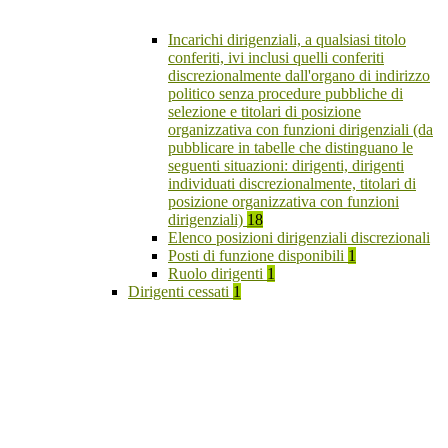
Incarichi dirigenziali, a qualsiasi titolo
conferiti, ivi inclusi quelli conferiti
discrezionalmente dall'organo di indirizzo
politico senza procedure pubbliche di
selezione e titolari di posizione
organizzativa con funzioni dirigenziali (da
pubblicare in tabelle che distinguano le
seguenti situazioni: dirigenti, dirigenti
individuati discrezionalmente, titolari di
posizione organizzativa con funzioni
dirigenziali)
18
Elenco posizioni dirigenziali discrezionali
Posti di funzione disponibili
1
Ruolo dirigenti
1
Dirigenti cessati
1