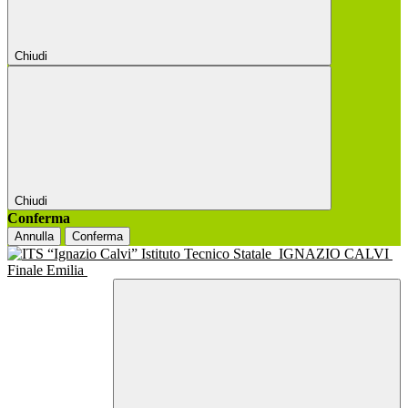
Chiudi
Chiudi
Conferma
Annulla
Conferma
Istituto Tecnico Statale
IGNAZIO CALVI
Finale Emilia