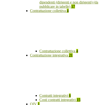
dipendenti (dirigenti e non dirigenti) (da
pubblicare in tabelle)
17
Contrattazione collettiva
4
Contrattazione collettiva
4
Contrattazione integrativa
21
Contratti integrativi
6
Costi contratti integrativi
15
OIV
1