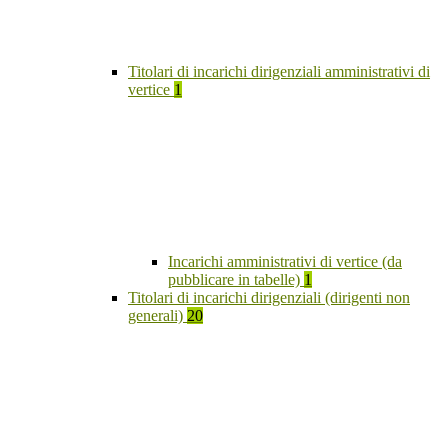
Titolari di incarichi dirigenziali amministrativi di
vertice
1
Incarichi amministrativi di vertice (da
pubblicare in tabelle)
1
Titolari di incarichi dirigenziali (dirigenti non
generali)
20