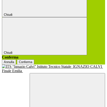
Chiudi
Chiudi
Conferma
Annulla
Conferma
Istituto Tecnico Statale
IGNAZIO CALVI
Finale Emilia