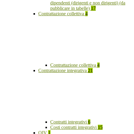
dipendenti (dirigenti e non dirigenti) (da
pubblicare in tabelle)
17
Contrattazione collettiva
4
Contrattazione collettiva
4
Contrattazione integrativa
21
Contratti integrativi
6
Costi contratti integrativi
15
OIV
1