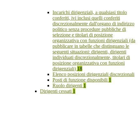
Incarichi dirigenziali, a qualsiasi titolo
conferiti, ivi inclusi quelli conferiti
discrezionalmente dall'organo di indirizzo
politico senza procedure pubbliche di
selezione e titolari di posizione
organizzativa con funzioni dirigenziali (da
pubblicare in tabelle che distinguano le
seguenti situazioni: dirigenti, dirigenti
individuati discrezionalmente, titolari di
posizione organizzativa con funzioni
dirigenziali)
18
Elenco posizioni dirigenziali discrezionali
Posti di funzione disponibili
1
Ruolo dirigenti
1
Dirigenti cessati
1