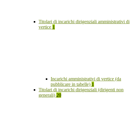
Titolari di incarichi dirigenziali amministrativi di
vertice
1
Incarichi amministrativi di vertice (da
pubblicare in tabelle)
1
Titolari di incarichi dirigenziali (dirigenti non
generali)
20