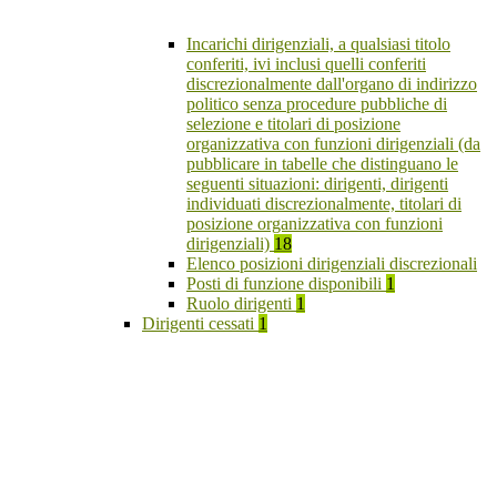
Incarichi dirigenziali, a qualsiasi titolo
conferiti, ivi inclusi quelli conferiti
discrezionalmente dall'organo di indirizzo
politico senza procedure pubbliche di
selezione e titolari di posizione
organizzativa con funzioni dirigenziali (da
pubblicare in tabelle che distinguano le
seguenti situazioni: dirigenti, dirigenti
individuati discrezionalmente, titolari di
posizione organizzativa con funzioni
dirigenziali)
18
Elenco posizioni dirigenziali discrezionali
Posti di funzione disponibili
1
Ruolo dirigenti
1
Dirigenti cessati
1