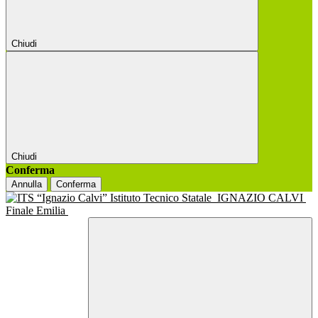
Chiudi
Chiudi
Conferma
Annulla
Conferma
Istituto Tecnico Statale
IGNAZIO CALVI
Finale Emilia