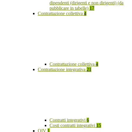
dipendenti (dirigenti e non dirigenti) (da
pubblicare in tabelle)
17
Contrattazione collettiva
4
Contrattazione collettiva
4
Contrattazione integrativa
21
Contratti integrativi
6
Costi contratti integrativi
15
OIV
1