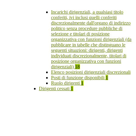
Incarichi dirigenziali, a qualsiasi titolo
conferiti, ivi inclusi quelli conferiti
discrezionalmente dall'organo di indirizzo
politico senza procedure pubbliche di
selezione e titolari di posizione
organizzativa con funzioni dirigenziali (da
pubblicare in tabelle che distinguano le
seguenti situazioni: dirigenti, dirigenti
individuati discrezionalmente, titolari di
posizione organizzativa con funzioni
dirigenziali)
18
Elenco posizioni dirigenziali discrezionali
Posti di funzione disponibili
1
Ruolo dirigenti
1
Dirigenti cessati
1