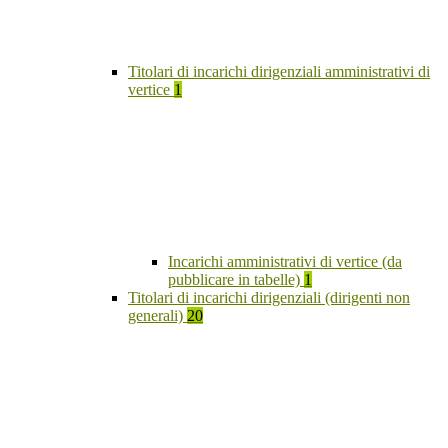
Titolari di incarichi dirigenziali amministrativi di
vertice
1
Incarichi amministrativi di vertice (da
pubblicare in tabelle)
1
Titolari di incarichi dirigenziali (dirigenti non
generali)
20