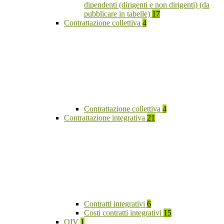
dipendenti (dirigenti e non dirigenti) (da
pubblicare in tabelle)
17
Contrattazione collettiva
4
Contrattazione collettiva
4
Contrattazione integrativa
21
Contratti integrativi
6
Costi contratti integrativi
15
OIV
1