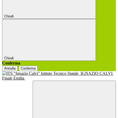
Chiudi
Chiudi
Conferma
Annulla
Conferma
Istituto Tecnico Statale
IGNAZIO CALVI
Finale Emilia