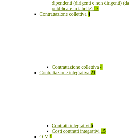
dipendenti (dirigenti e non dirigenti) (da
pubblicare in tabelle)
17
Contrattazione collettiva
4
Contrattazione collettiva
4
Contrattazione integrativa
21
Contratti integrativi
6
Costi contratti integrativi
15
OIV
1