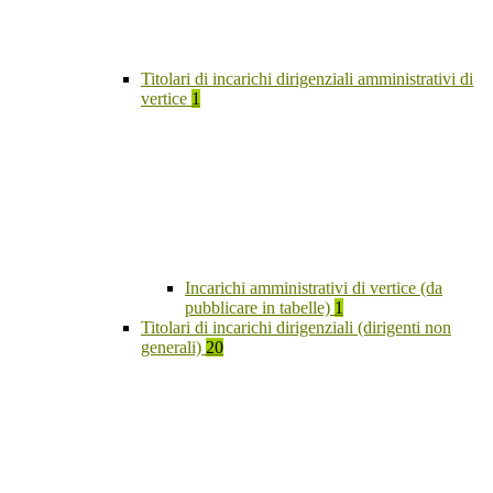
Titolari di incarichi dirigenziali amministrativi di
vertice
1
Incarichi amministrativi di vertice (da
pubblicare in tabelle)
1
Titolari di incarichi dirigenziali (dirigenti non
generali)
20