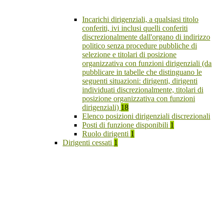
Incarichi dirigenziali, a qualsiasi titolo
conferiti, ivi inclusi quelli conferiti
discrezionalmente dall'organo di indirizzo
politico senza procedure pubbliche di
selezione e titolari di posizione
organizzativa con funzioni dirigenziali (da
pubblicare in tabelle che distinguano le
seguenti situazioni: dirigenti, dirigenti
individuati discrezionalmente, titolari di
posizione organizzativa con funzioni
dirigenziali)
18
Elenco posizioni dirigenziali discrezionali
Posti di funzione disponibili
1
Ruolo dirigenti
1
Dirigenti cessati
1