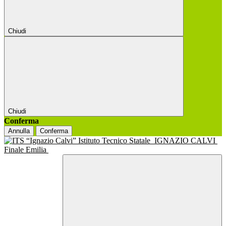
Chiudi
Chiudi
Conferma
Annulla
Conferma
Istituto Tecnico Statale
IGNAZIO CALVI
Finale Emilia