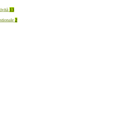
tività
13
stionale
2