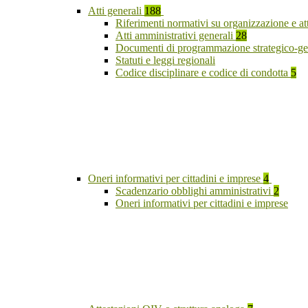
Atti generali
188
Riferimenti normativi su organizzazione e at
Atti amministrativi generali
28
Documenti di programmazione strategico-ge
Statuti e leggi regionali
Codice disciplinare e codice di condotta
5
Oneri informativi per cittadini e imprese
4
Scadenzario obblighi amministrativi
2
Oneri informativi per cittadini e imprese