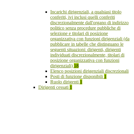
Incarichi dirigenziali, a qualsiasi titolo
conferiti, ivi inclusi quelli conferiti
discrezionalmente dall'organo di indirizzo
politico senza procedure pubbliche di
selezione e titolari di posizione
organizzativa con funzioni dirigenziali (da
pubblicare in tabelle che distinguano le
seguenti situazioni: dirigenti, dirigenti
individuati discrezionalmente, titolari di
posizione organizzativa con funzioni
dirigenziali)
18
Elenco posizioni dirigenziali discrezionali
Posti di funzione disponibili
1
Ruolo dirigenti
1
Dirigenti cessati
1