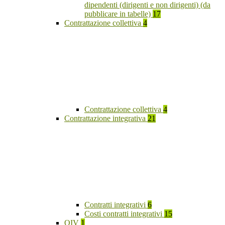
dipendenti (dirigenti e non dirigenti) (da
pubblicare in tabelle)
17
Contrattazione collettiva
4
Contrattazione collettiva
4
Contrattazione integrativa
21
Contratti integrativi
6
Costi contratti integrativi
15
OIV
1