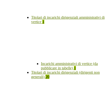
Titolari di incarichi dirigenziali amministrativi di
vertice
1
Incarichi amministrativi di vertice (da
pubblicare in tabelle)
1
Titolari di incarichi dirigenziali (dirigenti non
generali)
20