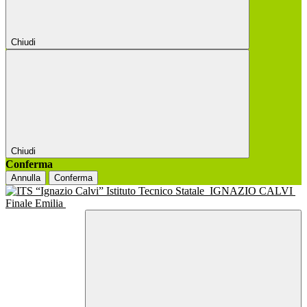
Chiudi
Chiudi
Conferma
Annulla
Conferma
Istituto Tecnico Statale
IGNAZIO CALVI
Finale Emilia