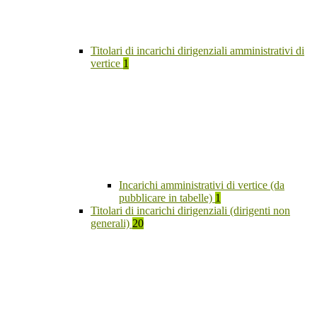
Titolari di incarichi dirigenziali amministrativi di
vertice
1
Incarichi amministrativi di vertice (da
pubblicare in tabelle)
1
Titolari di incarichi dirigenziali (dirigenti non
generali)
20