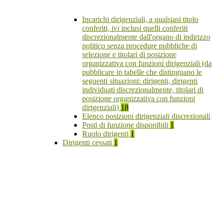
Incarichi dirigenziali, a qualsiasi titolo
conferiti, ivi inclusi quelli conferiti
discrezionalmente dall'organo di indirizzo
politico senza procedure pubbliche di
selezione e titolari di posizione
organizzativa con funzioni dirigenziali (da
pubblicare in tabelle che distinguano le
seguenti situazioni: dirigenti, dirigenti
individuati discrezionalmente, titolari di
posizione organizzativa con funzioni
dirigenziali)
18
Elenco posizioni dirigenziali discrezionali
Posti di funzione disponibili
1
Ruolo dirigenti
1
Dirigenti cessati
1