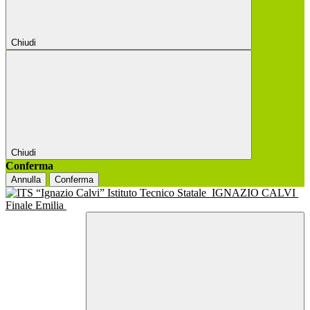
Chiudi
Chiudi
Conferma
Annulla
Conferma
Istituto Tecnico Statale
IGNAZIO CALVI
Finale Emilia