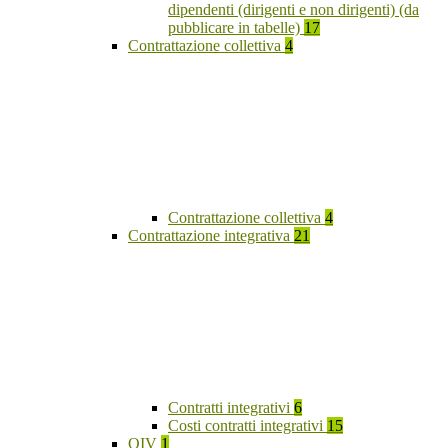
dipendenti (dirigenti e non dirigenti) (da
pubblicare in tabelle)
17
Contrattazione collettiva
4
Contrattazione collettiva
4
Contrattazione integrativa
21
Contratti integrativi
6
Costi contratti integrativi
15
OIV
1