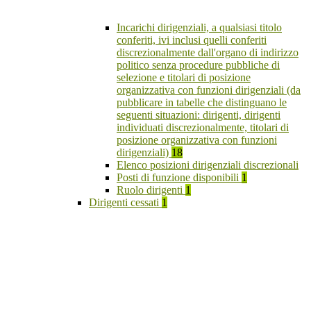
Incarichi dirigenziali, a qualsiasi titolo
conferiti, ivi inclusi quelli conferiti
discrezionalmente dall'organo di indirizzo
politico senza procedure pubbliche di
selezione e titolari di posizione
organizzativa con funzioni dirigenziali (da
pubblicare in tabelle che distinguano le
seguenti situazioni: dirigenti, dirigenti
individuati discrezionalmente, titolari di
posizione organizzativa con funzioni
dirigenziali)
18
Elenco posizioni dirigenziali discrezionali
Posti di funzione disponibili
1
Ruolo dirigenti
1
Dirigenti cessati
1