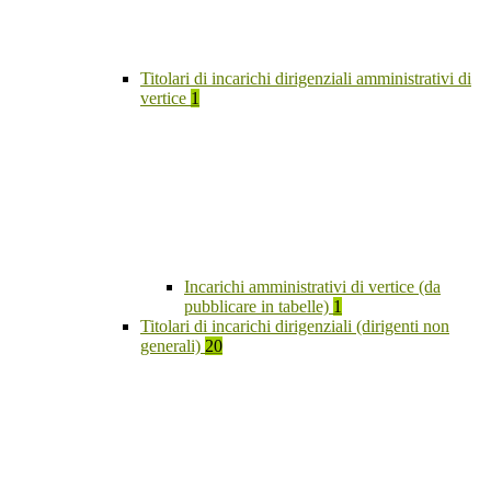
Titolari di incarichi dirigenziali amministrativi di
vertice
1
Incarichi amministrativi di vertice (da
pubblicare in tabelle)
1
Titolari di incarichi dirigenziali (dirigenti non
generali)
20