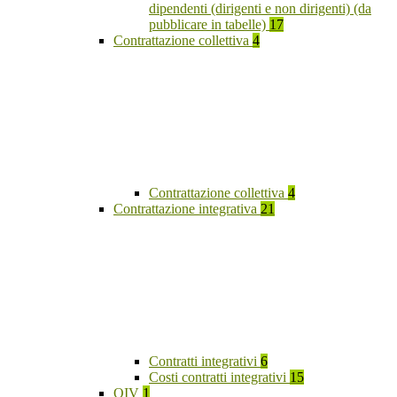
dipendenti (dirigenti e non dirigenti) (da
pubblicare in tabelle)
17
Contrattazione collettiva
4
Contrattazione collettiva
4
Contrattazione integrativa
21
Contratti integrativi
6
Costi contratti integrativi
15
OIV
1