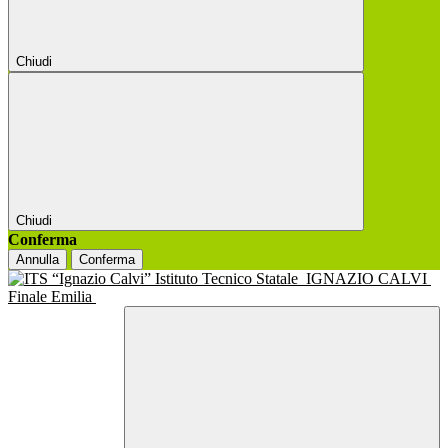
Chiudi
Chiudi
Conferma
Annulla
Conferma
Istituto Tecnico Statale
IGNAZIO CALVI
Finale Emilia