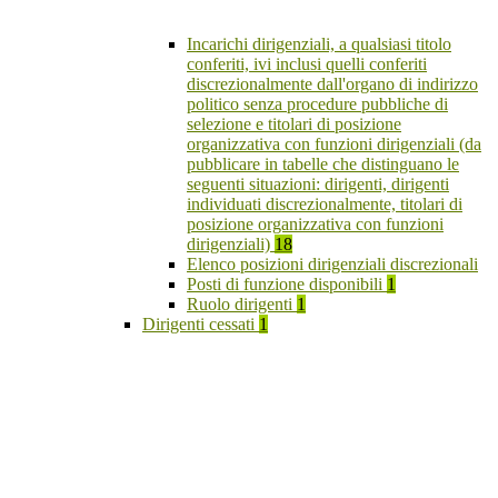
Incarichi dirigenziali, a qualsiasi titolo
conferiti, ivi inclusi quelli conferiti
discrezionalmente dall'organo di indirizzo
politico senza procedure pubbliche di
selezione e titolari di posizione
organizzativa con funzioni dirigenziali (da
pubblicare in tabelle che distinguano le
seguenti situazioni: dirigenti, dirigenti
individuati discrezionalmente, titolari di
posizione organizzativa con funzioni
dirigenziali)
18
Elenco posizioni dirigenziali discrezionali
Posti di funzione disponibili
1
Ruolo dirigenti
1
Dirigenti cessati
1