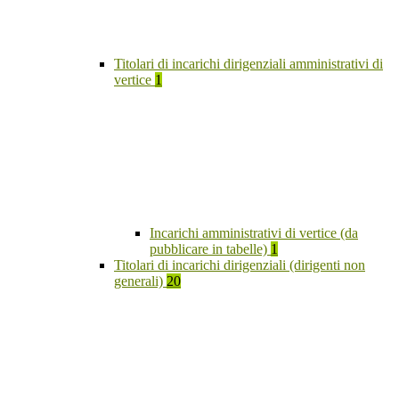
Titolari di incarichi dirigenziali amministrativi di
vertice
1
Incarichi amministrativi di vertice (da
pubblicare in tabelle)
1
Titolari di incarichi dirigenziali (dirigenti non
generali)
20