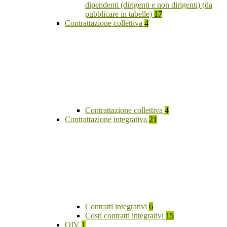
dipendenti (dirigenti e non dirigenti) (da
pubblicare in tabelle)
17
Contrattazione collettiva
4
Contrattazione collettiva
4
Contrattazione integrativa
21
Contratti integrativi
6
Costi contratti integrativi
15
OIV
1