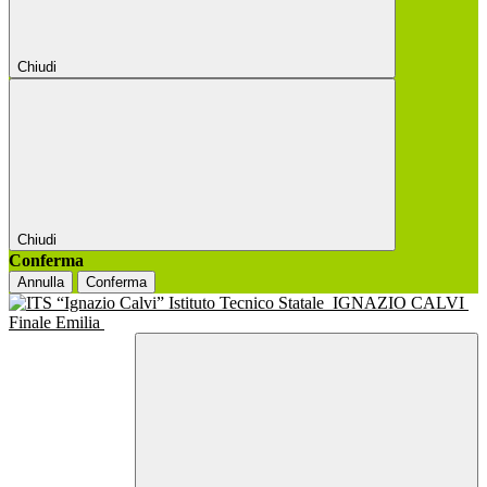
Chiudi
Chiudi
Conferma
Annulla
Conferma
Istituto Tecnico Statale
IGNAZIO CALVI
Finale Emilia