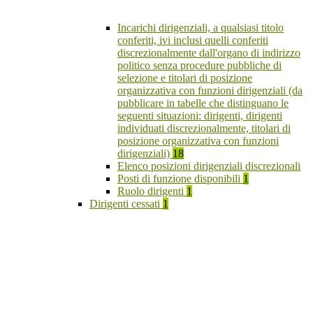
Incarichi dirigenziali, a qualsiasi titolo
conferiti, ivi inclusi quelli conferiti
discrezionalmente dall'organo di indirizzo
politico senza procedure pubbliche di
selezione e titolari di posizione
organizzativa con funzioni dirigenziali (da
pubblicare in tabelle che distinguano le
seguenti situazioni: dirigenti, dirigenti
individuati discrezionalmente, titolari di
posizione organizzativa con funzioni
dirigenziali)
18
Elenco posizioni dirigenziali discrezionali
Posti di funzione disponibili
1
Ruolo dirigenti
1
Dirigenti cessati
1