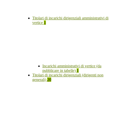
Titolari di incarichi dirigenziali amministrativi di
vertice
1
Incarichi amministrativi di vertice (da
pubblicare in tabelle)
1
Titolari di incarichi dirigenziali (dirigenti non
generali)
20