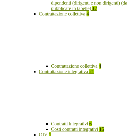
dipendenti (dirigenti e non dirigenti) (da
pubblicare in tabelle)
17
Contrattazione collettiva
4
Contrattazione collettiva
4
Contrattazione integrativa
21
Contratti integrativi
6
Costi contratti integrativi
15
OIV
1