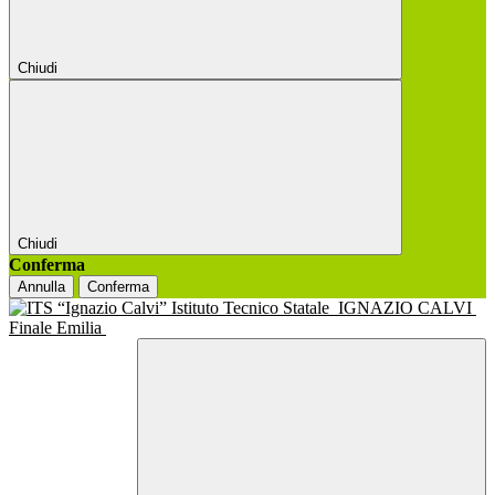
Chiudi
Chiudi
Conferma
Annulla
Conferma
Istituto Tecnico Statale
IGNAZIO CALVI
Finale Emilia