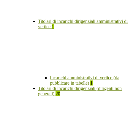
Titolari di incarichi dirigenziali amministrativi di
vertice
1
Incarichi amministrativi di vertice (da
pubblicare in tabelle)
1
Titolari di incarichi dirigenziali (dirigenti non
generali)
20