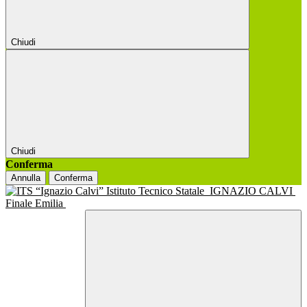
Chiudi
Chiudi
Conferma
Annulla
Conferma
Istituto Tecnico Statale
IGNAZIO CALVI
Finale Emilia