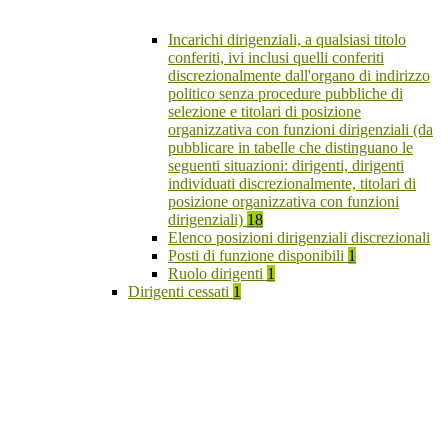
Incarichi dirigenziali, a qualsiasi titolo
conferiti, ivi inclusi quelli conferiti
discrezionalmente dall'organo di indirizzo
politico senza procedure pubbliche di
selezione e titolari di posizione
organizzativa con funzioni dirigenziali (da
pubblicare in tabelle che distinguano le
seguenti situazioni: dirigenti, dirigenti
individuati discrezionalmente, titolari di
posizione organizzativa con funzioni
dirigenziali)
18
Elenco posizioni dirigenziali discrezionali
Posti di funzione disponibili
1
Ruolo dirigenti
1
Dirigenti cessati
1