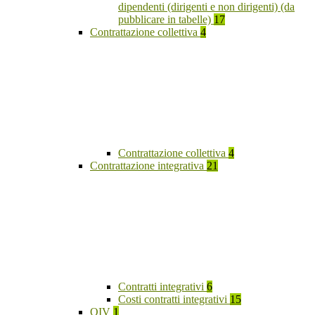
dipendenti (dirigenti e non dirigenti) (da
pubblicare in tabelle)
17
Contrattazione collettiva
4
Contrattazione collettiva
4
Contrattazione integrativa
21
Contratti integrativi
6
Costi contratti integrativi
15
OIV
1