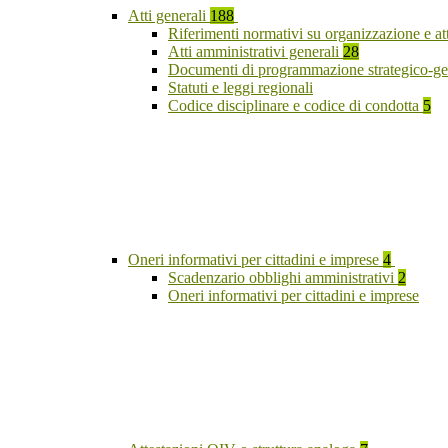
Atti generali
188
Riferimenti normativi su organizzazione e at
Atti amministrativi generali
28
Documenti di programmazione strategico-ge
Statuti e leggi regionali
Codice disciplinare e codice di condotta
5
Oneri informativi per cittadini e imprese
4
Scadenzario obblighi amministrativi
2
Oneri informativi per cittadini e imprese