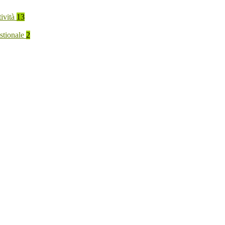
tività
13
stionale
2