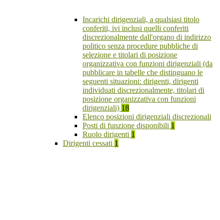
Incarichi dirigenziali, a qualsiasi titolo
conferiti, ivi inclusi quelli conferiti
discrezionalmente dall'organo di indirizzo
politico senza procedure pubbliche di
selezione e titolari di posizione
organizzativa con funzioni dirigenziali (da
pubblicare in tabelle che distinguano le
seguenti situazioni: dirigenti, dirigenti
individuati discrezionalmente, titolari di
posizione organizzativa con funzioni
dirigenziali)
18
Elenco posizioni dirigenziali discrezionali
Posti di funzione disponibili
1
Ruolo dirigenti
1
Dirigenti cessati
1