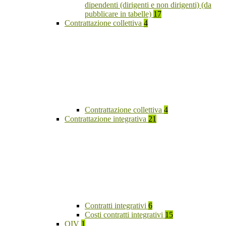
dipendenti (dirigenti e non dirigenti) (da
pubblicare in tabelle)
17
Contrattazione collettiva
4
Contrattazione collettiva
4
Contrattazione integrativa
21
Contratti integrativi
6
Costi contratti integrativi
15
OIV
1