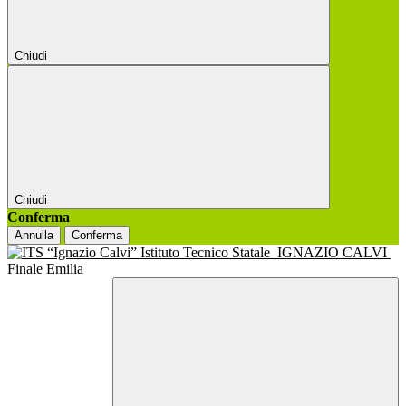
Chiudi
Chiudi
Conferma
Annulla
Conferma
Istituto Tecnico Statale
IGNAZIO CALVI
Finale Emilia