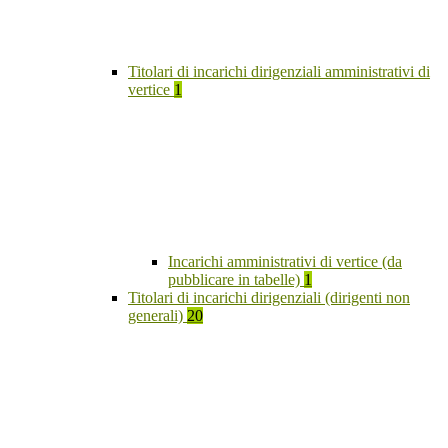
Titolari di incarichi dirigenziali amministrativi di
vertice
1
Incarichi amministrativi di vertice (da
pubblicare in tabelle)
1
Titolari di incarichi dirigenziali (dirigenti non
generali)
20