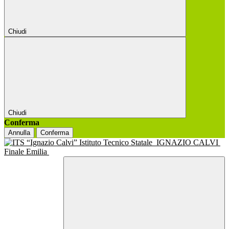
Chiudi
Chiudi
Conferma
Annulla
Conferma
Istituto Tecnico Statale
IGNAZIO CALVI
Finale Emilia