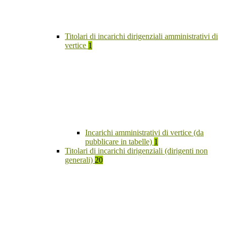
Titolari di incarichi dirigenziali amministrativi di
vertice
1
Incarichi amministrativi di vertice (da
pubblicare in tabelle)
1
Titolari di incarichi dirigenziali (dirigenti non
generali)
20