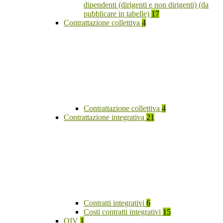
dipendenti (dirigenti e non dirigenti) (da
pubblicare in tabelle)
17
Contrattazione collettiva
4
Contrattazione collettiva
4
Contrattazione integrativa
21
Contratti integrativi
6
Costi contratti integrativi
15
OIV
1