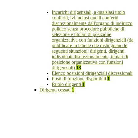
Incarichi dirigenziali, a qualsiasi titolo
conferiti, ivi inclusi quelli conferiti
discrezionalmente dall'organo di indirizzo
politico senza procedure pubbliche di
selezione e titolari di posizione
organizzativa con funzioni dirigenziali (da
pubblicare in tabelle che distinguano le
seguenti situazioni: dirigenti, dirigenti
individuati discrezionalmente, titolari di
posizione organizzativa con funzioni
dirigenziali)
18
Elenco posizioni dirigenziali discrezionali
Posti di funzione disponibili
1
Ruolo dirigenti
1
Dirigenti cessati
1