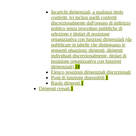
Incarichi dirigenziali, a qualsiasi titolo
conferiti, ivi inclusi quelli conferiti
discrezionalmente dall'organo di indirizzo
politico senza procedure pubbliche di
selezione e titolari di posizione
organizzativa con funzioni dirigenziali (da
pubblicare in tabelle che distinguano le
seguenti situazioni: dirigenti, dirigenti
individuati discrezionalmente, titolari di
posizione organizzativa con funzioni
dirigenziali)
18
Elenco posizioni dirigenziali discrezionali
Posti di funzione disponibili
1
Ruolo dirigenti
1
Dirigenti cessati
1