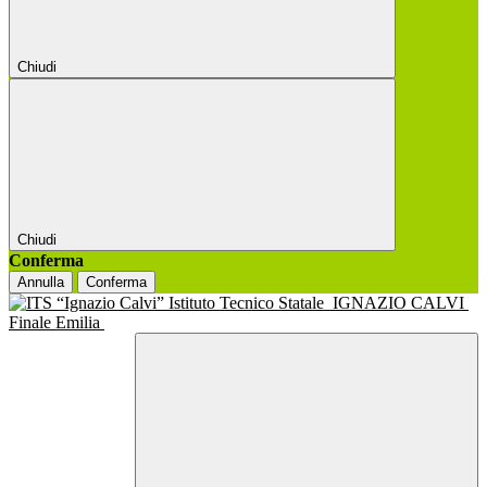
Chiudi
Chiudi
Conferma
Annulla
Conferma
Istituto Tecnico Statale
IGNAZIO CALVI
Finale Emilia