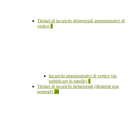
Titolari di incarichi dirigenziali amministrativi di
vertice
1
Incarichi amministrativi di vertice (da
pubblicare in tabelle)
1
Titolari di incarichi dirigenziali (dirigenti non
generali)
20