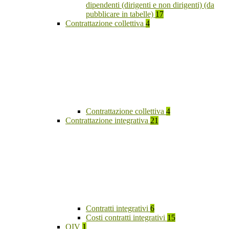
dipendenti (dirigenti e non dirigenti) (da
pubblicare in tabelle)
17
Contrattazione collettiva
4
Contrattazione collettiva
4
Contrattazione integrativa
21
Contratti integrativi
6
Costi contratti integrativi
15
OIV
1