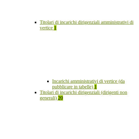
Titolari di incarichi dirigenziali amministrativi di
vertice
1
Incarichi amministrativi di vertice (da
pubblicare in tabelle)
1
Titolari di incarichi dirigenziali (dirigenti non
generali)
20