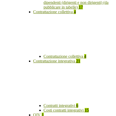
dipendenti (dirigenti e non dirigenti) (da
pubblicare in tabelle)
17
Contrattazione collettiva
4
Contrattazione collettiva
4
Contrattazione integrativa
21
Contratti integrativi
6
Costi contratti integrativi
15
OIV
1