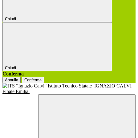
Chiudi
Chiudi
Conferma
Annulla
Conferma
Istituto Tecnico Statale
IGNAZIO CALVI
Finale Emilia