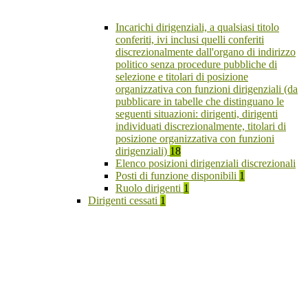
Incarichi dirigenziali, a qualsiasi titolo
conferiti, ivi inclusi quelli conferiti
discrezionalmente dall'organo di indirizzo
politico senza procedure pubbliche di
selezione e titolari di posizione
organizzativa con funzioni dirigenziali (da
pubblicare in tabelle che distinguano le
seguenti situazioni: dirigenti, dirigenti
individuati discrezionalmente, titolari di
posizione organizzativa con funzioni
dirigenziali)
18
Elenco posizioni dirigenziali discrezionali
Posti di funzione disponibili
1
Ruolo dirigenti
1
Dirigenti cessati
1