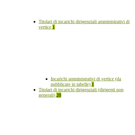
Titolari di incarichi dirigenziali amministrativi di
vertice
1
Incarichi amministrativi di vertice (da
pubblicare in tabelle)
1
Titolari di incarichi dirigenziali (dirigenti non
generali)
20