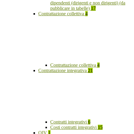
dipendenti (dirigenti e non dirigenti) (da
pubblicare in tabelle)
17
Contrattazione collettiva
4
Contrattazione collettiva
4
Contrattazione integrativa
21
Contratti integrativi
6
Costi contratti integrativi
15
OIV
1