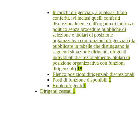
Incarichi dirigenziali, a qualsiasi titolo
conferiti, ivi inclusi quelli conferiti
discrezionalmente dall'organo di indirizzo
politico senza procedure pubbliche di
selezione e titolari di posizione
organizzativa con funzioni dirigenziali (da
pubblicare in tabelle che distinguano le
seguenti situazioni: dirigenti, dirigenti
individuati discrezionalmente, titolari di
posizione organizzativa con funzioni
dirigenziali)
18
Elenco posizioni dirigenziali discrezionali
Posti di funzione disponibili
1
Ruolo dirigenti
1
Dirigenti cessati
1