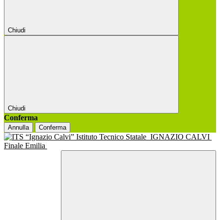
Chiudi
Chiudi
Conferma
Annulla
Conferma
Istituto Tecnico Statale
IGNAZIO CALVI
Finale Emilia